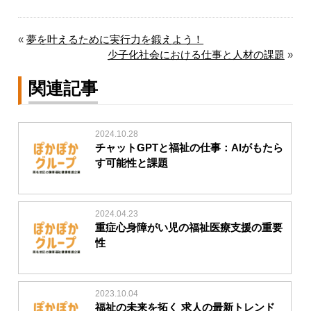
«
夢を叶えるために実行力を鍛えよう！
少子化社会における仕事と人材の課題
»
関連記事
2024.10.28
チャットGPTと福祉の仕事：AIがもたら
す可能性と課題
2024.04.23
重症心身障がい児の福祉医療支援の重要
性
2023.10.04
福祉の未来を拓く 求人の最新トレンド