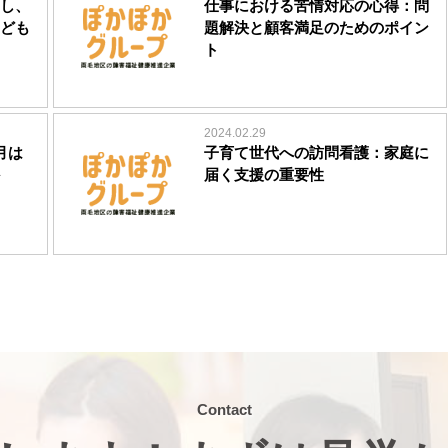
し、
仕事における苦情対応の心得：問
ども
題解決と顧客満足のためのポイン
ト
2024.02.29
月は
子育て世代への訪問看護：家庭に
届く支援の重要性
Contact