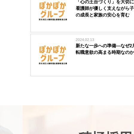
「心の土台づくり」を大切に
看護師が優しく支えながら子
の成長と家族の安心を育む
2024.02.13
新たな一歩への準備―なぜ2
転職意欲の高まる時期なのか