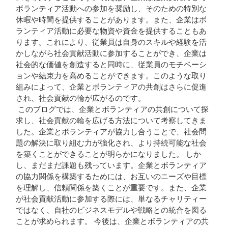
ボランティア活動への参加を奨励し、そのための特別な
休暇や時間を提供することがあります。また、企業はボ
ランティア活動に必要な物資や資金を提供することもあ
ります。これにより、従業員は自身のスキルや経験を活
かしながら社会貢献活動に参加することができ、企業は
社会的な価値を創造すると同時に、従業員のモチベーシ
ョンや結束力を高めることができます。このような取り
組みによって、企業とボランティアの共創はさらに促進
され、社会貢献の輪が広がるのです。
このブログでは、企業とボランティアの共創について探
求し、社会貢献の輪を広げる方法について考察してきま
した。企業とボランティアが協力し合うことで、社会問
題の解決に取り組む力が強化され、より持続可能な社会
を築くことができることが明らかになりました。 しか
し、まだまだ課題も残っています。企業とボランティア
の協力関係を構築するためには、お互いのニーズや目標
を理解し、信頼関係を築くことが重要です。また、企業
が社会貢献活動に参加する際には、単なるチャリティー
ではなく、自社のビジネスモデルや戦略との統合を図る
ことが求められます。 今後は、企業とボランティアの共