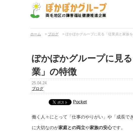
ホーム
>
ブログ
>
ぽかぽかグループに見る「従業員と家族を
ぽかぽかグループに見る
業」の特徴
25.04.24
ブログ
Pocket
働く人々にとって「仕事のやりがい」や「成長で
に大切なのが
家庭との両立
や
家族の安心
です。