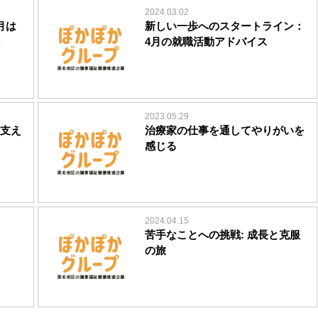
2024.03.02
月は
新しい一歩へのスタートライン：
4月の就職活動アドバイス
2023.05.29
支え
治療家の仕事を通してやりがいを
感じる
2024.04.15
苦手なことへの挑戦: 成長と克服
の旅