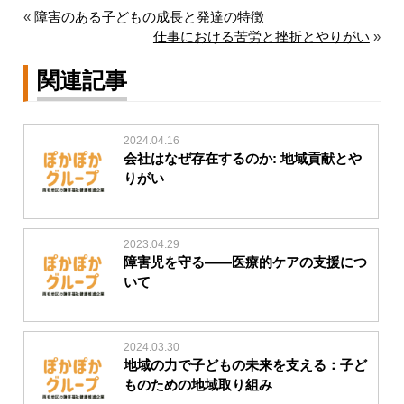
«
障害のある子どもの成長と発達の特徴
仕事における苦労と挫折とやりがい
»
関連記事
2024.04.16
会社はなぜ存在するのか: 地域貢献とや
りがい
2023.04.29
障害児を守る――医療的ケアの支援につ
いて
2024.03.30
地域の力で子どもの未来を支える：子ど
ものための地域取り組み