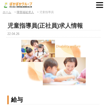
ホーム
>
障害福祉求人
>
児童指導員
児童指導員(正社員)求人情報
22.04.26
給与